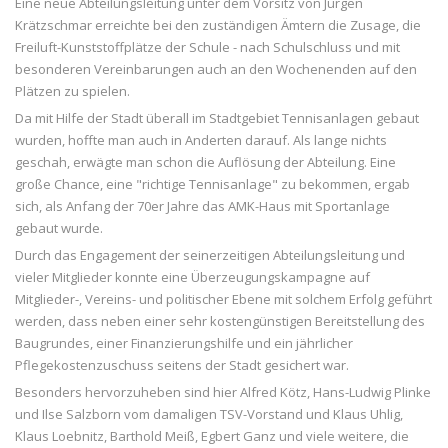
Eine neue Abteilungsleitung unter dem Vorsitz von Jürgen
Krätzschmar erreichte bei den zuständigen Ämtern die Zusage, die
Freiluft-Kunststoffplätze der Schule - nach Schulschluss und mit
besonderen Vereinbarungen auch an den Wochenenden auf den
Plätzen zu spielen.
Da mit Hilfe der Stadt überall im Stadtgebiet Tennisanlagen gebaut
wurden, hoffte man auch in Anderten darauf. Als lange nichts
geschah, erwägte man schon die Auflösung der Abteilung. Eine
große Chance, eine "richtige Tennisanlage" zu bekommen, ergab
sich, als Anfang der 70er Jahre das AMK-Haus mit Sportanlage
gebaut wurde.
Durch das Engagement der seinerzeitigen Abteilungsleitung und
vieler Mitglieder konnte eine Überzeugungskampagne auf
Mitglieder-, Vereins- und politischer Ebene mit solchem Erfolg geführt
werden, dass neben einer sehr kostengünstigen Bereitstellung des
Baugrundes, einer Finanzierungshilfe und ein jährlicher
Pflegekostenzuschuss seitens der Stadt gesichert war.
Besonders hervorzuheben sind hier Alfred Kötz, Hans-Ludwig Plinke
und Ilse Salzborn vom damaligen TSV-Vorstand und Klaus Uhlig,
Klaus Loebnitz, Barthold Meiß, Egbert Ganz und viele weitere, die