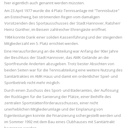
hier eigentlich auch genannt werden müssten.
Am 23.April 1977 wurde die 4 Platz-Tennisanlage mit "Tennisbutze"
am Eisteichweg, bei strömenden Regen vom damaligen
Vorsitzenden des Sportausschusses der Stadt Hannover, Ratsherr
Heinz Günther, im Beisein zahlreicher Ehrengäste eröffnet.
1984 konnte Dank einer soliden Kassenführung und der steigenden
Mitgliederzahl ein 5. Platz errichtet werden.
Eine Herausforderung an die Abteilung war Anfang der 90er Jahre
der Beschluss der Stadt Hannover, das AMK-Gelände an die
Sportfreunde Anderten abzugeben. Trotz bester Absichten von
beiden Seiten war für die Tennisabteilung eine weitere Nutzung des
Sanitärtraktes im AMK-Haus und damit ein ordentlicher Spiel- und
Sportbetrieb nicht mehr möglich.
Durch einen Zuschuss des Sport- und Bäderamtes, der Auflösung
der Rücklagen für die Sanierung der Plätze, einer Beihilfe des
zentralen Sportstättenförderausschusses, einer nicht
unerheblichen Mitgliederumlage und der Einplanung von
Eigenleistungen konnte die Finanzierung sichergestellt werden und
im Sommer 1992 mit dem Bau eines Clubhauses mit Sanitärtrakt